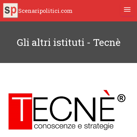
Scenaripolitici.com
TOGG
Gli altri istituti - Tecnè