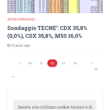
ALTRI SONDAGGI
Sondaggio TECNE’: CDX 35,8%
(0,0%), CSX 35,8%, M5S 16,0%
13 anni ago
…
1
50
51
52
53
54
…
60
>>
Questo sito utilizza cookie tecnici e di