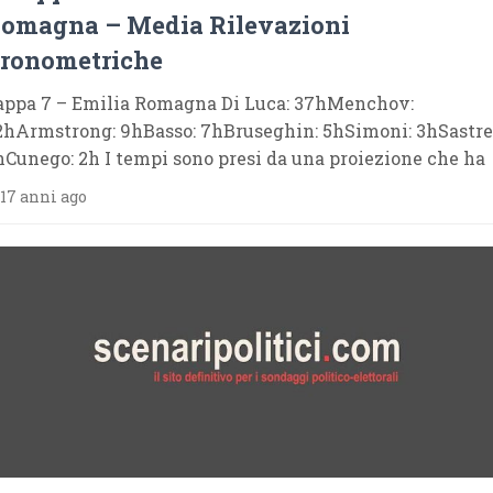
omagna – Media Rilevazioni
ronometriche
appa 7 – Emilia Romagna Di Luca: 37hMenchov:
2hArmstrong: 9hBasso: 7hBruseghin: 5hSimoni: 3hSastre
hCunego: 2h I tempi sono presi da una proiezione che ha
17 anni ago