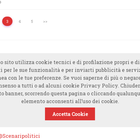
o
3
4
5
>>
o sito utilizza cookie tecnici e di profilazione propri e di
i per le sue funzionalità e per inviarti pubblicità e servi
nea con le tue preferenze. Se vuoi saperne di più o negare
nsenso a tutti o ad alcuni cookie Privacy Policy. Chiude
to banner, scorrendo questa pagina o cliccando qualunqu
elemento acconsenti all’uso dei cookie.
Accetta Cookie
@Scenaripolitici