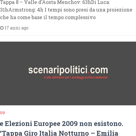
Tappa 8 – Valle d’Aosta Menchov: 63hDi Luca:
31hArmstrong: 4h I tempi sono presi da una proiezione
che ha come base il tempo complessivo
17 anni ago
009
e Elezioni Europee 2009 non esistono.
°Tappa Giro Italia Notturno – Emilia