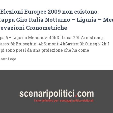
9
 Elezioni Europee 2009 non esistono.
Tappa Giro Italia Notturno – Liguria – Me
levazioni Cronometriche
pa 6 – Liguria Menchov: 40hDi Luca: 29hArmstrong:
asso: 8hBruseghin: 4hSimoni: 4hSastre: 3hCunego: 2h I
pi sono presi da una proiezione che ha come
 anni ago