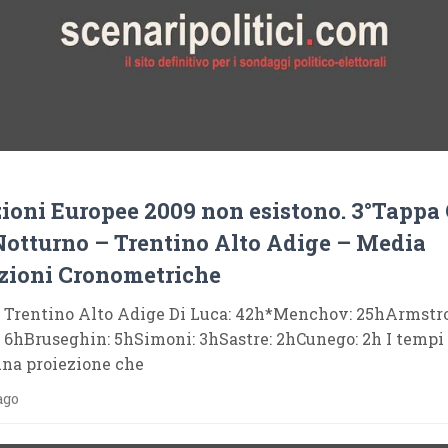
zioni Europee 2009 non esistono. 3°Tappa 
 Notturno – Trentino Alto Adige – Media
zioni Cronometriche
– Trentino Alto Adige Di Luca: 42h*Menchov: 25hArmstr
 6hBruseghin: 5hSimoni: 3hSastre: 2hCunego: 2h I tempi
una proiezione che
ago