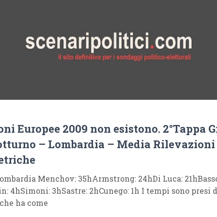
oni Europee 2009 non esistono. 2°Tappa G
Notturno – Lombardia – Media Rilevazioni
triche
Lombardia Menchov: 35hArmstrong: 24hDi Luca: 21hBasso
n: 4hSimoni: 3hSastre: 2hCunego: 1h I tempi sono presi 
 che ha come