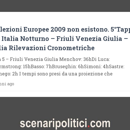
lezioni Europee 2009 non esistono. 5°Tap
 Italia Notturno – Friuli Venezia Giulia –
ia Rilevazioni Cronometriche
 5 – Friuli Venezia Giulia Menchov: 36hDi Luca:
mstrong: 15hBasso: 7hBruseghin: 6hSimoni: 4hSastre:
ego: 2h I tempi sono presi da una proiezione che
nni ago