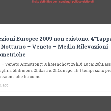
ezioni Europee 2009 non esistono. 4°Tapp
a Notturno – Veneto – Media Rilevazioni
ometriche
 – Veneto Armstrong: 31hMenchov: 29hDi Luca: 20hBass
ghin: 6hSimoni: 2hSastre: 2hCunego: 1h I tempi sono pre
oiezione che ha come
i ago