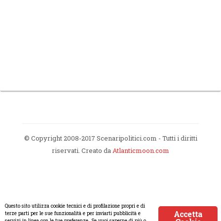
© Copyright 2008-2017 Scenaripolitici.com - Tutti i diritti
riservati. Creato da
Atlanticmoon.com
Questo sito utilizza cookie tecnici e di profilazione propri e di
Accetta
terze parti per le sue funzionalità e per inviarti pubblicità e
servizi in linea con le tue preferenze. Se vuoi saperne di più o