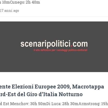
h 10mCunego: 2h 40m
17 anni ago
9
ente Elezioni Europee 2009, Macrotappa
rd-Est del Giro d’Italia Notturno
d Est Menchov: 30h 50mDi Luca: 28h 30mArmstrong: 19h