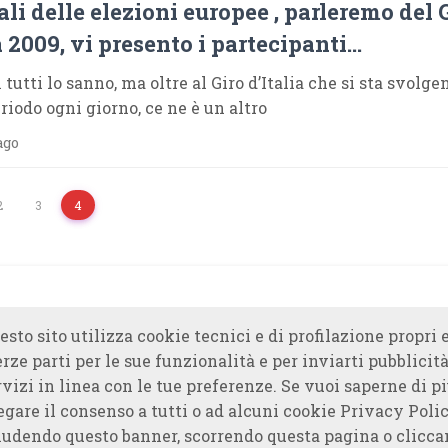
ali delle elezioni europee , parleremo del 
a 2009, vi presento i partecipanti…
 tutti lo sanno, ma oltre al Giro d’Italia che si sta svolge
riodo ogni giorno, ce ne è un altro
ago
2
3
4
esto sito utilizza cookie tecnici e di profilazione propri e
erze parti per le sue funzionalità e per inviarti pubblicità
rvizi in linea con le tue preferenze. Se vuoi saperne di piu
egare il consenso a tutti o ad alcuni cookie Privacy Polic
udendo questo banner, scorrendo questa pagina o clicc