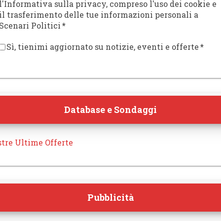
l'Informativa sulla privacy, compreso l'uso dei cookie e
il trasferimento delle tue informazioni personali a
Scenari Politici
*
Sì, tienimi aggiornato su notizie, eventi e offerte
*
Database e Sondaggi
tre Ultime Offerte
Pubblicità