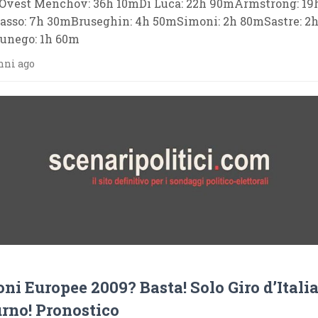
Ovest Menchov: 36h 10mDi Luca: 22h 90mArmstrong: 19
sso: 7h 30mBruseghin: 4h 50mSimoni: 2h 80mSastre: 2
unego: 1h 60m
nni ago
oni Europee 2009? Basta! Solo Giro d’Itali
rno! Pronostico