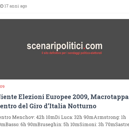
17 anni ago
009
iente Elezioni Europee 2009, Macrotappa
entro del Giro d’Italia Notturno
entro Menchov: 42h 10mDi Luca: 32h 90mArmstrong: 1h
0mBasso: 6h 90mBruseghin: 5h 10mSimoni: 3h 70mSastre