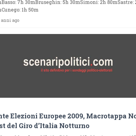
Basso: 7h 30mBruseghin: 5h 30mSimoni: 2h 80mSastre: 
Cunego: 1h 50m
 anni ago
nte Elezioni Europee 2009, Macrotappa N
t del Giro d’Italia Notturno