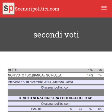
Scenaripolitici.com
TOGG
secondi voti