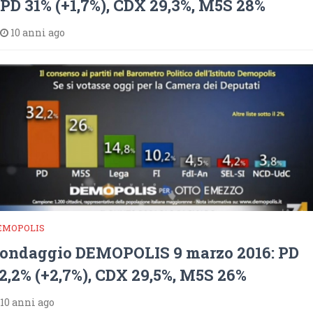
PD 31% (+1,7%), CDX 29,3%, M5S 28%
10 anni ago
EMOPOLIS
ondaggio DEMOPOLIS 9 marzo 2016: PD
2,2% (+2,7%), CDX 29,5%, M5S 26%
10 anni ago