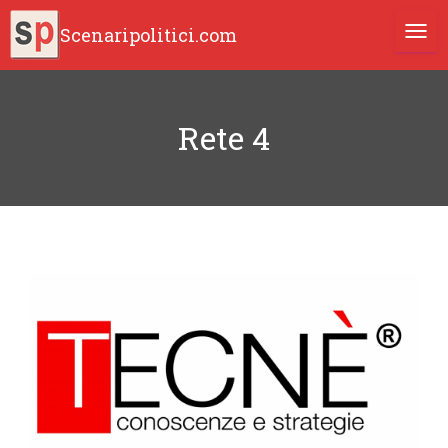
Scenaripolitici.com
TOGG
Rete 4