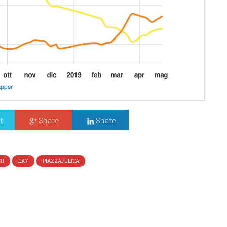
t
Share
Share
CH
LA7
PIAZZAPULITA