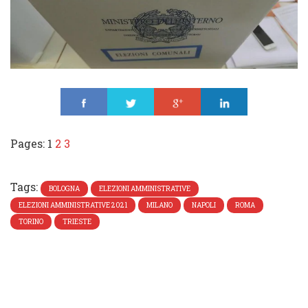
Share
Tweet
Share
Share
Pages:
1
2
3
Tags:
BOLOGNA
ELEZIONI AMMINISTRATIVE
ELEZIONI AMMINISTRATIVE 2021
MILANO
NAPOLI
ROMA
TORINO
TRIESTE