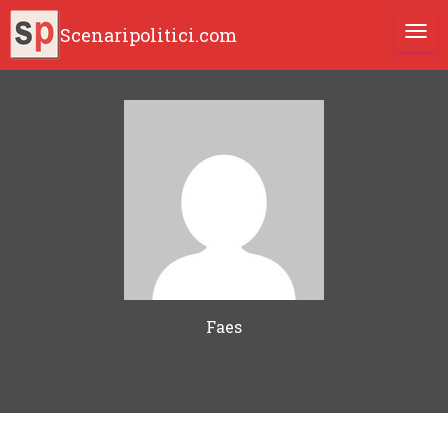
Scenaripolitici.com
TOGG
Faes