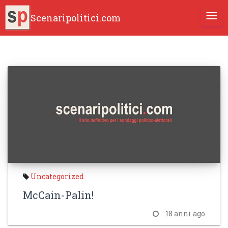
Scenaripolitici.com
TOGG
Uncategorized
McCain-Palin!
18 anni ago