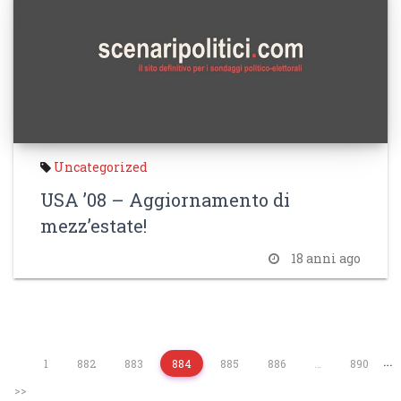
Uncategorized
USA ’08 – Aggiornamento di
mezz’estate!
18 anni ago
…
1
882
883
884
885
886
…
890
>>