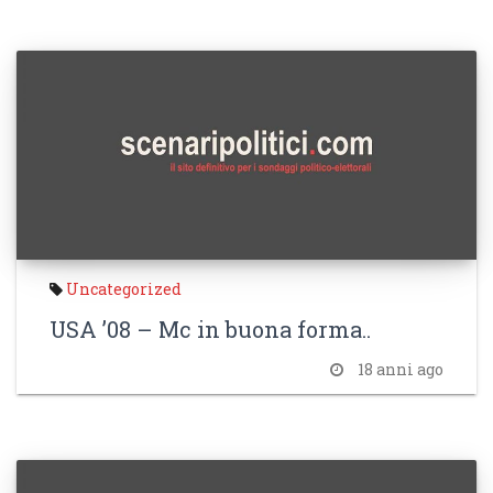
Uncategorized
USA ’08 – Mc in buona forma..
18 anni ago