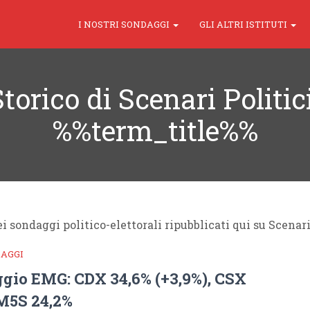
I NOSTRI SONDAGGI
GLI ALTRI ISTITUTI
torico di Scenari Politi
%%term_title%%
i sondaggi politico-elettorali ripubblicati qui su Scenar
DAGGI
gio EMG: CDX 34,6% (+3,9%), CSX
 M5S 24,2%