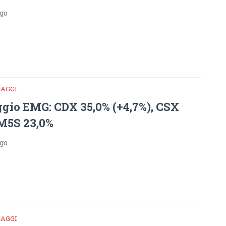
ago
DAGGI
gio EMG: CDX 35,0% (+4,7%), CSX
 M5S 23,0%
ago
DAGGI