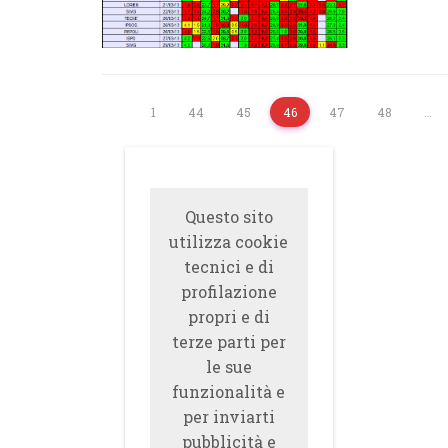
1
44
45
46
47
48
…
Questo sito
utilizza cookie
tecnici e di
profilazione
propri e di
terze parti per
le sue
funzionalità e
per inviarti
pubblicità e