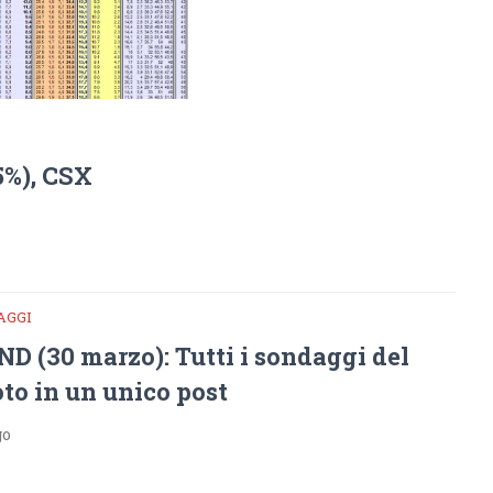
5%), CSX
AGGI
D (30 marzo): Tutti i sondaggi del
to in un unico post
go