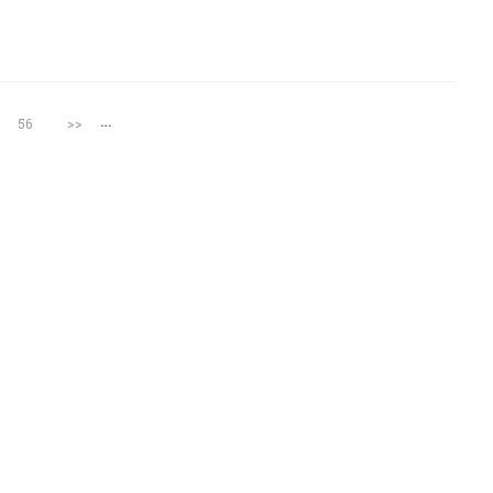
…
56
>>