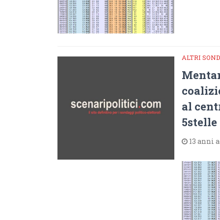
ALTRI SON
Mentana
coalizi
al cen
5stelle
13 anni 