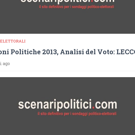
 ELETTORALI
oni Politiche 2013, Analisi del Voto: LEC
i ago