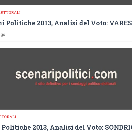
LETTORALI
ni Politiche 2013, Analisi del Voto: VARE
ago
TTORALI
 Politiche 2013, Analisi del Voto: SONDR