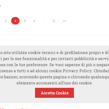
o
3
4
5
6
…
11
>>
o sito utilizza cookie tecnici e di profilazione propri e di
i per le sue funzionalità e per inviarti pubblicità e servi
nea con le tue preferenze. Se vuoi saperne di più o negare
nsenso a tutti o ad alcuni cookie Privacy Policy. Chiude
to banner, scorrendo questa pagina o cliccando qualunqu
elemento acconsenti all’uso dei cookie.
Accetta Cookie