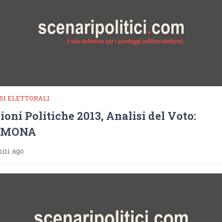
SI ELETTORALI
ioni Politiche 2013, Analisi del Voto:
EMONA
nni ago