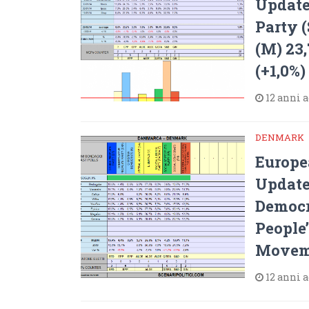
Update
Party (
(M) 23,
(+1,0%)
12 anni 
DENMARK
Europe
Update)
Democra
People’
Moveme
12 anni 