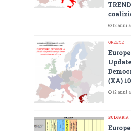
TREND, t
coalizi
12 anni 
GREECE
Europe
Update
Democr
(XA) 10
12 anni 
BULGARIA
Europe