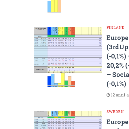
FINLAND
Europe
(3rdUp
(-0,1%)
20,2% (
– Socia
(-0,1%)
12 anni 
SWEDEN
Europe