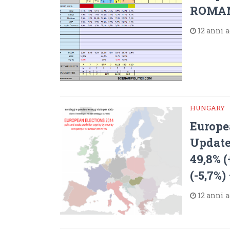
ROMAN
12 anni 
HUNGARY
Europe
Update
49,8% 
(-5,7%)
12 anni 