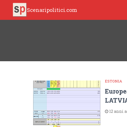
Scenaripolitici.com
ESTONIA
Europe
LATVIA
12 anni 