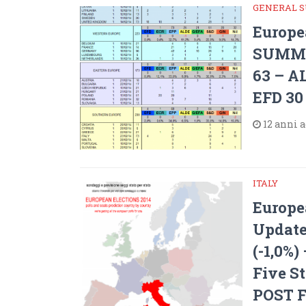
GENERAL 
Europe
SUMMAR
63 – A
EFD 30 
12 anni 
ITALY
Europe
Update
(-1,0%)
Five S
POST F