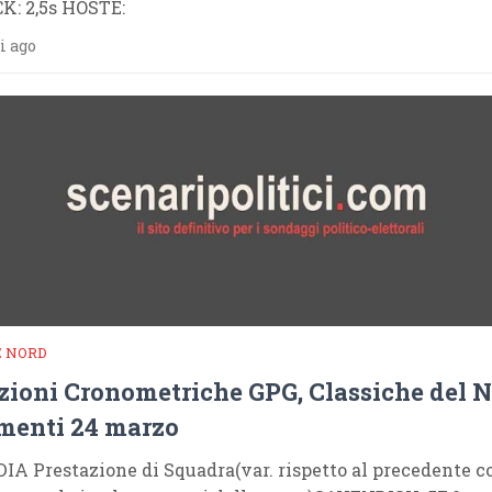
K: 2,5s HOSTE:
i ago
E NORD
zioni Cronometriche GPG, Classiche del N
menti 24 marzo
 Prestazione di Squadra(var. rispetto al precedente co