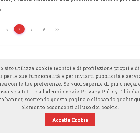
o
…
6
7
8
9
>>
o sito utilizza cookie tecnici e di profilazione propri e di
i per le sue funzionalità e per inviarti pubblicità e servi
nea con le tue preferenze. Se vuoi saperne di più o negare
nsenso a tutti o ad alcuni cookie Privacy Policy. Chiude
to banner, scorrendo questa pagina o cliccando qualunqu
elemento acconsenti all’uso dei cookie.
Accetta Cookie