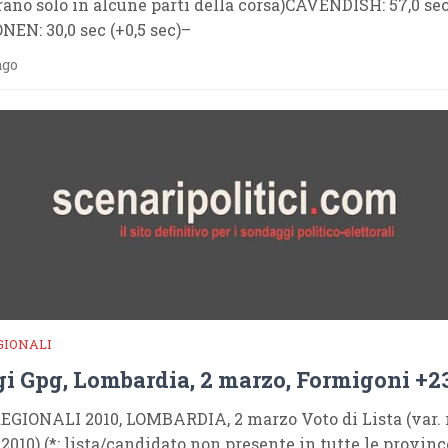
rano solo in alcune parti della corsa)CAVENDISH: 57,0 sec
NEN: 30,0 sec (+0,5 sec)–
ago
GIONALI
i Gpg, Lombardia, 2 marzo, Formigoni +2
EGIONALI 2010, LOMBARDIA, 2 marzo Voto di Lista (var. r
 2010) (*: lista/candidato non presente in tutte le provi