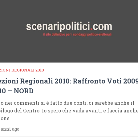
ZIONI REGIONALI 2010
ezioni Regionali 2010: Raffronto Voti 200
10 – NORD
io nei commenti si è fatto due conti, ci sarebbe anche il
pilogo del Centro. Io spero che vada avanti e faccia anch
ione
 anni ago