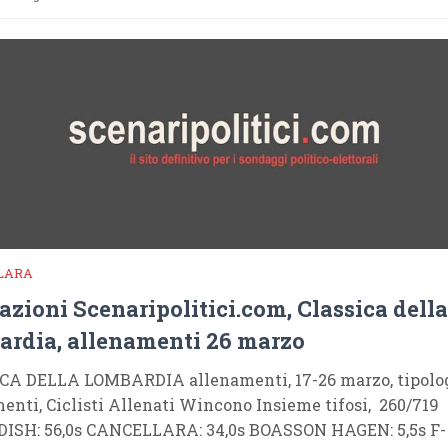
LARA
azioni Scenaripolitici.com, Classica della
rdia, allenamenti 26 marzo
CA DELLA LOMBARDIA allenamenti, 17-26 marzo, tipolo
enti, Ciclisti Allenati Wincono Insieme tifosi, 260/719
ISH: 56,0s CANCELLARA: 34,0s BOASSON HAGEN: 5,5s F-