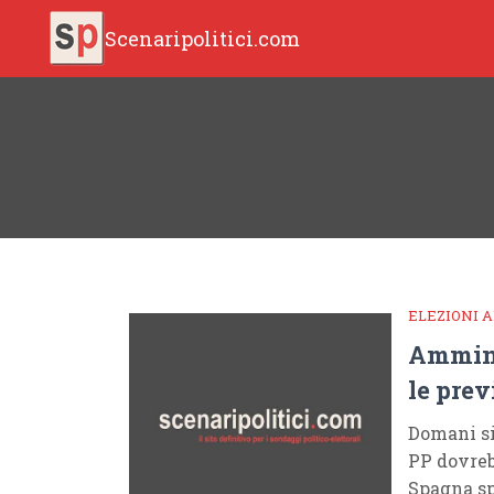
Scenaripolitici.com
ELEZIONI 
Ammini
le prev
Domani si 
PP dovreb
Spagna sp