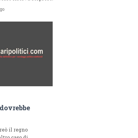
ago
 dovrebbe
reò il regno
ltro caso di