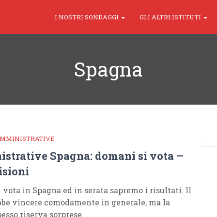
I NOSTRI SONDAGGI
GLI ALTRI ISTITUTI
Spagna
AMMINISTRATIVE
strative Spagna: domani si vota –
isioni
vota in Spagna ed in serata sapremo i risultati. Il
be vincere comodamente in generale, ma la
esso riserva sorprese.