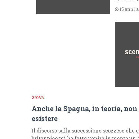
15 anni 
GIOVA
Anche la Spagna, in teoria, non
esistere
Il discorso sulla successione scozzese che c
britannico mi ha fatto venire in mente un a