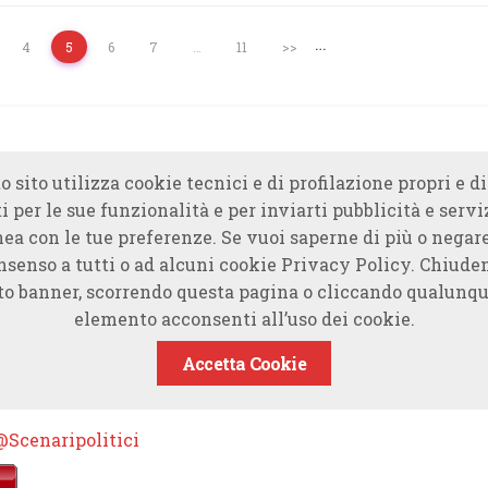
…
4
5
6
7
…
11
>>
o sito utilizza cookie tecnici e di profilazione propri e di
i per le sue funzionalità e per inviarti pubblicità e servi
nea con le tue preferenze. Se vuoi saperne di più o negare
nsenso a tutti o ad alcuni cookie Privacy Policy. Chiude
to banner, scorrendo questa pagina o cliccando qualunqu
elemento acconsenti all’uso dei cookie.
Accetta Cookie
@Scenaripolitici