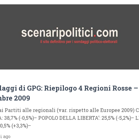
daggi di GPG: Riepilogo 4 Regioni Rosse –
mbre 2009
 ai Partiti alle regionali (var. rispetto alle Europee 2009
 38,7% (-0,5%)– POPOLO DELLA LIBERTA’: 25,5% (-5,2%)– 
0,5% (+3,3%)–
i ago