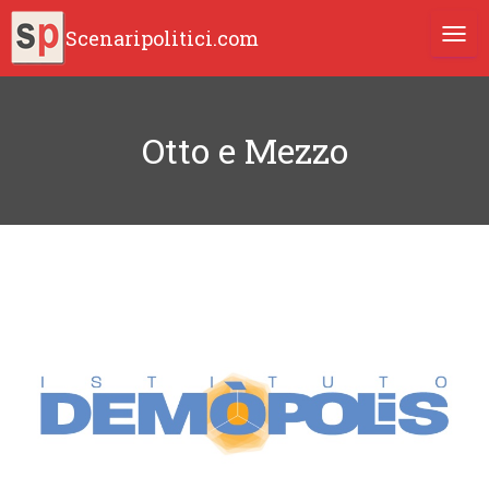
Scenaripolitici.com
TOGG
Otto e Mezzo