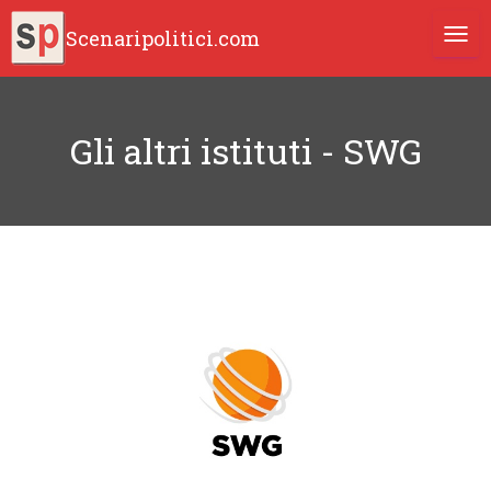
Scenaripolitici.com
TOGG
Gli altri istituti - SWG