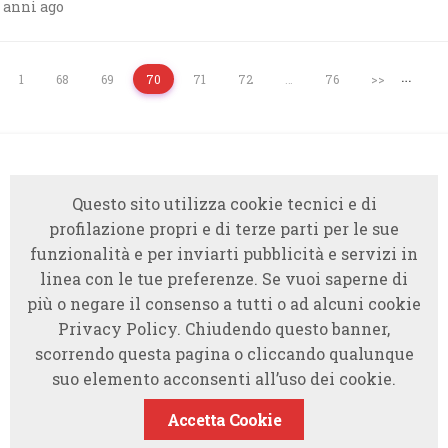
 anni ago
…
1
68
69
70
71
72
…
76
>>
Questo sito utilizza cookie tecnici e di
profilazione propri e di terze parti per le sue
funzionalità e per inviarti pubblicità e servizi in
linea con le tue preferenze. Se vuoi saperne di
più o negare il consenso a tutti o ad alcuni cookie
Privacy Policy. Chiudendo questo banner,
scorrendo questa pagina o cliccando qualunque
suo elemento acconsenti all’uso dei cookie.
Accetta Cookie