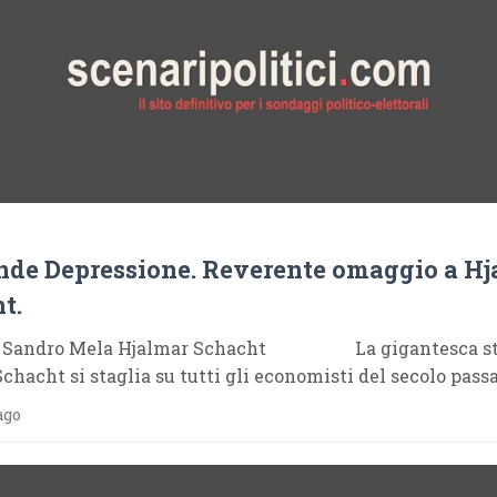
nde Depressione. Reverente omaggio a Hj
t.
e Sandro Mela Hjalmar Schacht La gigantesca sta
chacht si staglia su tutti gli economisti del secolo passa
ago