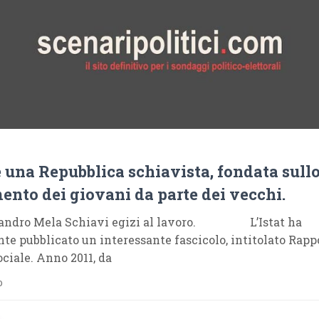
 è una Repubblica schiavista, fondata sull
ento dei giovani da parte dei vecchi.
Sandro Mela Schiavi egizi al lavoro. L’Istat ha
e pubblicato un interessante fascicolo, intitolato Rappo
ciale. Anno 2011, da
o