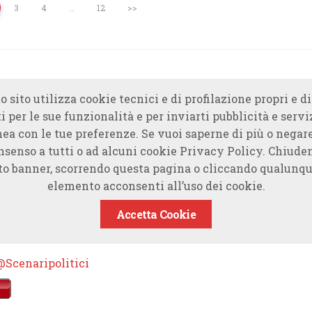
3
4
…
12
>>
o sito utilizza cookie tecnici e di profilazione propri e di
i per le sue funzionalità e per inviarti pubblicità e servi
nea con le tue preferenze. Se vuoi saperne di più o negare
nsenso a tutti o ad alcuni cookie Privacy Policy. Chiude
to banner, scorrendo questa pagina o cliccando qualunqu
elemento acconsenti all’uso dei cookie.
Accetta Cookie
@Scenaripolitici