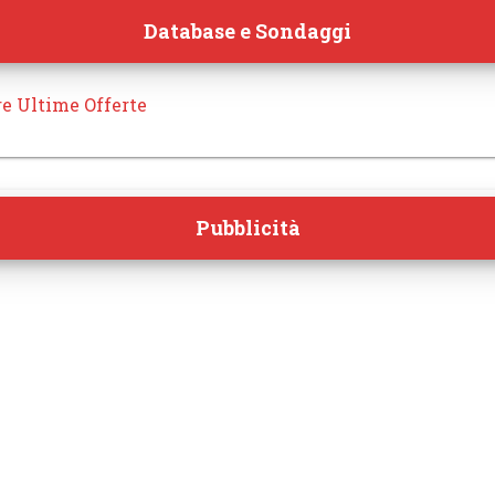
Database e Sondaggi
re Ultime Offerte
Pubblicità