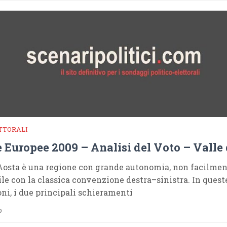
TTORALI
 Europee 2009 – Analisi del Voto – Valle
’Aosta è una regione con grande autonomia, non facilme
ile con la classica convenzione destra–sinistra. In quest
ni, i due principali schieramenti
o