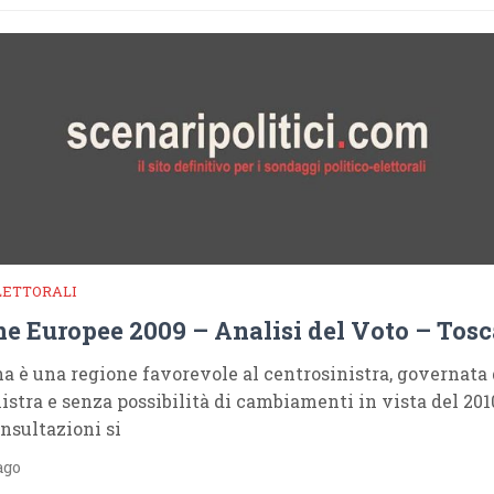
LETTORALI
ne Europee 2009 – Analisi del Voto – Tos
a è una regione favorevole al centrosinistra, governata 
istra e senza possibilità di cambiamenti in vista del 2010
nsultazioni si
ago