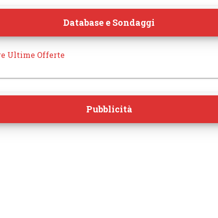
Database e Sondaggi
re Ultime Offerte
Pubblicità